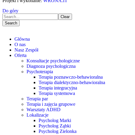
Projekt i wykonanie:
WRONA.IT
Do góry
Clear
Search
Główna
O nas
Nasz Zespół
Oferta
Konsultacje psychologiczne
Diagnoza psychologiczna
Psychoterapia
Terapia poznawczo-behawioralna
Terapia dialektyczno-behawioralna
Terapia integracyjna
Terapia systemowa
Terapia par
Terapia i zajęcia grupowe
Warsztaty ADHD
Lokalizacje
Psycholog Marki
Psycholog Ząbki
Psycholog Zielonka