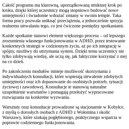
Całość programu ma klarowną, uporządkowaną strukturę krok po
kroku, dzięki której uczestnicy mogą stopniowo budować nowe
umiejętności i świadomie wdrażać zmiany w swoim tempie. Taka
forma pracy pozwala uniknąć przeciążenia, a jednocześnie sprzyja
realnemu utrwalaniu tego, co jest ćwiczone pomiędzy spotkaniami.
Każde spotkanie stanowi element większego procesu – od lepszego
zrozumienia własnego funkcjonowania w ADHD, przez testowanie
konkretnych strategii w codziennym życiu, aż po ich integrację w
spójny, możliwy do utrzymania system. Dzięki temu uczestnicy nie
tylko zdobywają wiedzę, ale uczą się, jak faktycznie korzystać z niej
na co dzień.
Po zakończeniu modułów istnieje możliwość skorzystania z
indywidualnych konsultacji, które wspierają utrwalenie zdobytych
umiejętności oraz ich dopasowanie do osobistych potrzeb, sytuacji
życiowej i zawodowej. Konsultacje te stanowią naturalne
uzupełnienie warsztatów i pomagają przełożyć wypracowane
rozwiązania na konkretne wyzwania.
Warsztaty oraz konsultacje prowadzone są stacjonarnie w Kobyłce,
z myślą o dorosłych osobach z ADHD z Wołomina i okolic
Warszawy, które szukają pogłębionego, praktycznego wsparcia w
poprawie codziennego funkcjonowania.