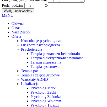
Podaj godzinę
Wyślij - oddzwonimy
MENU
Główna
O nas
Nasz Zespół
Oferta
Konsultacje psychologiczne
Diagnoza psychologiczna
Psychoterapia
Terapia poznawczo-behawioralna
Terapia dialektyczno-behawioralna
Terapia integracyjna
Terapia systemowa
Terapia par
Terapia i zajęcia grupowe
Warsztaty ADHD
Lokalizacje
Psycholog Marki
Psycholog Ząbki
Psycholog Zielonka
Psycholog Wołomin
Psycholog Tłuszcz